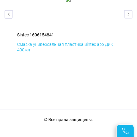
Sintec 1606154841
Sin
Д
Смазка универсальная пластика Sintec аэр ДиК
Сма
400мл
40
© Все права защищены.