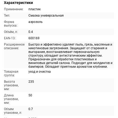
Характеристики
Применение:
пластик
Тип:
Смазка универсальная
Форма
аэрозоль
выпуска:
Объём, л:
0.4
EAN-13:
600169
Расширенное
Быстро и эффективно удаляет пыль, грязь, масляные и
описание:
никотиновые загрязнения. Защищает от старения и
выгорания, восстанавливает первоначальную
структуру, обладает антистатическим эффектом.
Предназначен для обработки пластиковых и
виниловых деталей салона. Подходит для молдингов и
бамперов. Обладает приятным ароматом клубники.
Товарная
уход и очистка
группа:
Высота
235
упаковки,
мм:
Длина
50
упаковки,
мм:
Объем
0.7
упаковки, л: